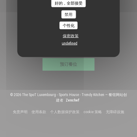
好的，全部接受
Facebook ((在新窗口中打开))
Instagram ((在新窗口中打开))
禁用
个性化
通讯
保密政策
undefined
预订
预订餐位
© 2026 The SpoT Luxembourg - Sports House - Trendy Kitchen — 餐馆网站创
((在新窗口中打开))
建者
Zenchef
((在新窗口中打开))
((在新窗口中打开))
((在新窗口中打开))
((在新窗口中打开))
((在新
免责声明
使用条款
个人数据保护政策
cookie 策略
无障碍设施