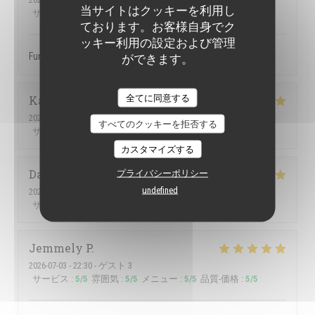
当サイトはクッキーを利用し
サービス
:
5
/5
雰囲気
:
5
/5
メニュー
:
5
/5
品質-価格
:
5
/5
ております。お客様自身でク
ッキー利用の設定および管理
Fun atmosphere, great service, tasty food
ができます。
全てに同意する
Karen
H
2026-07-09
- 21:30 - ゲスト 4
すべてのクッキーを拒否する
サービス
:
5
/5
雰囲気
:
5
/5
メニュー
:
5
/5
品質-価格
:
5
/5
カスタマイズする
Dawid
C
プライバシーポリシー
undefined
2026-07-07
- 18:00 - ゲスト 2
サービス
:
5
/5
雰囲気
:
5
/5
メニュー
:
4
/5
品質-価格
:
5
/5
Jemmely
P
2026-07-03
- 22:30 - ゲスト 3
サービス
:
5
/5
雰囲気
:
5
/5
メニュー
:
5
/5
品質-価格
:
5
/5