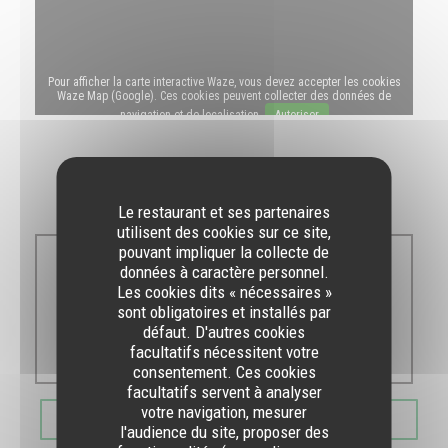
Pour afficher la carte interactive Waze, vous devez accepter les cookies
Waze Map (Google). Ces cookies peuvent collecter des données de
navigation et de localisation.
Autoriser
Horaires
Le restaurant et ses partenaires
utilisent des cookies sur ce site,
pouvant impliquer la collecte de
données à caractère personnel.
Lun
-
Dim
Les cookies dits « nécessaires »
sont obligatoires et installés par
défaut. D'autres cookies
10h30 - 00h00
facultatifs nécessitent votre
consentement. Ces cookies
facultatifs servent à analyser
votre navigation, mesurer
RÉSERVER
l'audience du site, proposer des