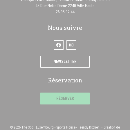
((ouvre une nouvelle f
25 Rue Notre Dame 2240 Ville-Haute
26 95 92 44
Nous suivre
Facebook ((ouvre une nouvelle fenêtre))
Instagram ((ouvre une nouvelle fenê
NEWSLETTER
Réservation
RÉSERVER
© 2026 The SpoT Luxembourg - Sports House - Trendy Kitchen — Création de