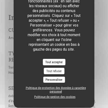
fonctionnalités (ex : en lien avec
les réseaux sociaux) ou afficher
des publicités ou contenus
Infos pratiques
personnalisés. Cliquez sur « Tout
accepter », « Tout refuser » ou «
Personnaliser » pour gérer vos
CUISINE
préférences. Vous pouvez
modifier vos choix à tout moment
Américaine
en cliquant sur l'icône
représentant un cookie en bas à
gauche des pages du site.
TYPE DE
RESTAURANT
Tout accepter
Trendy Kitchen, Sports
Tout refuser
House
Personnaliser
SERVICES
Politique de protection des données à caractère
personnel
événements d’entreprises, événements sportifs, Organisation
Politique de gestion des cookies
d'événements, Evénements sportifs retransmis sur écran géant,
Retransmission d'évènements sportifs, Climatisation, Terrasse,