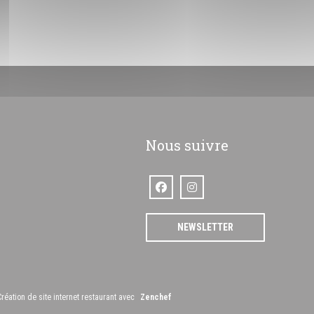
Nous suivre
Facebook ((ouvre une nouvelle fenêtre
Instagram ((ouvre une nouvelle 
enêtre))
NEWSLETTER
((ouvre une nouvelle fenêtre))
éation de site internet restaurant avec
Zenchef