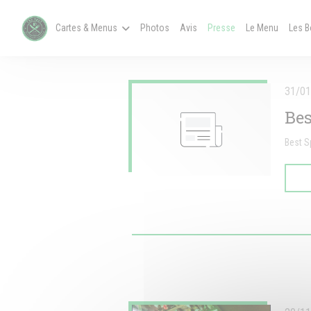
Personnalisation de vos choix en matière de cookies
((ouvre 
Cartes & Menus
Photos
Avis
Presse
Le Menu
Les 
31/01
Bes
Best S