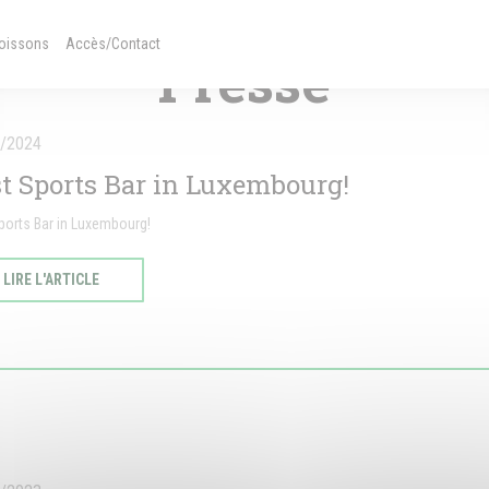
TRENDY KITCHEN — VILLE-HAUTE
une nouvelle fenêtre))
((ouvre une nouvelle fenêtre))
Boissons
Accès/Contact
Presse
/2024
t Sports Bar in Luxembourg!
ports Bar in Luxembourg!
((OUVRE UNE NOUVELLE FENÊTRE))
LIRE L'ARTICLE