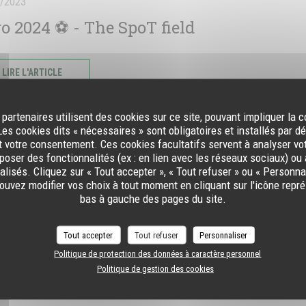
/2023
o 2024 ⚽️ - The SpoT field
((OUVRE UNE NOUVELLE FENÊTRE))
LIRE L'ARTICLE
 partenaires utilisent des cookies sur ce site, pouvant impliquer la 
es cookies dits « nécessaires » sont obligatoires et installés par d
t votre consentement. Ces cookies facultatifs servent à analyser vo
oposer des fonctionnalités (ex : en lien avec les réseaux sociaux) ou 
lisés. Cliquez sur « Tout accepter », « Tout refuser » ou « Personnal
uvez modifier vos choix à tout moment en cliquant sur l'icône repr
bas à gauche des pages du site.
/2023
Tout accepter
Tout refuser
Personnaliser
((OUVRE UNE NOUVELLE FENÊTRE))
LIRE L'ARTICLE
Politique de protection des données à caractère personnel
Politique de gestion des cookies