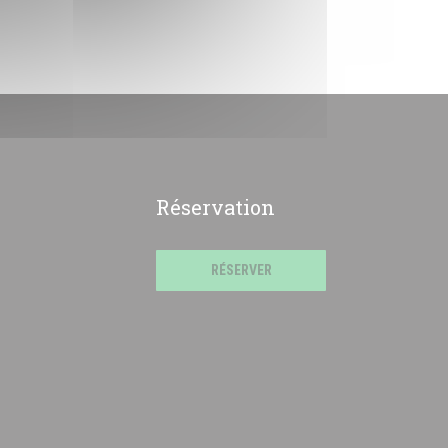
Réservation
RÉSERVER
))
fenêtre))