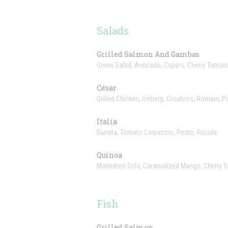
Salads
Grilled Salmon And Gambas
Green Salad, Avocado, Capers, Cherry Tomat
César
Grilled Chicken, Iceberg, Croutons, Romain,
Italia
Burrata, Tomato Carpaccio, Pesto, Rúcula
Quinoa
Marinated Tofu, Caramalized Mango, Cherry T
Fish
Grilled Salmon