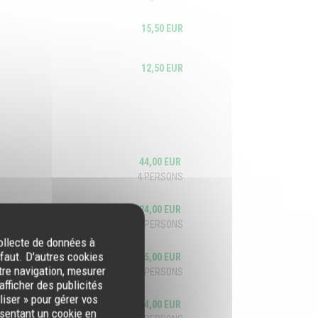
15,50 EUR
12,50 EUR
44,00 EUR
4 PERSONS
24,00 EUR
2 PERSONS
collecte de données à
éfaut. D'autres cookies
25,00 EUR
tre navigation, mesurer
2 PERSONS
afficher des publicités
iser » pour gérer vos
24,00 EUR
ésentant un cookie en