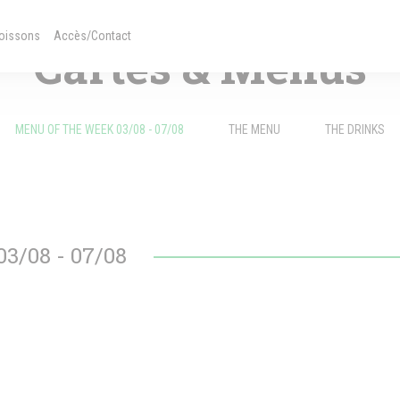
TRENDY KITCHEN — VILLE-HAUTE
une nouvelle fenêtre))
((ouvre une nouvelle fenêtre))
Boissons
Accès/Contact
Cartes & Menus
MENU OF THE WEEK 03/08 - 07/08
THE MENU
THE DRINKS
/08 - 07/08