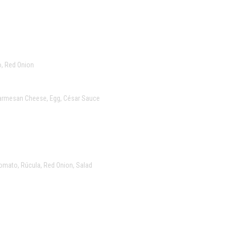
o, Red Onion
 Parmesan Cheese, Egg, César Sauce
omato, Rúcula, Red Onion, Salad