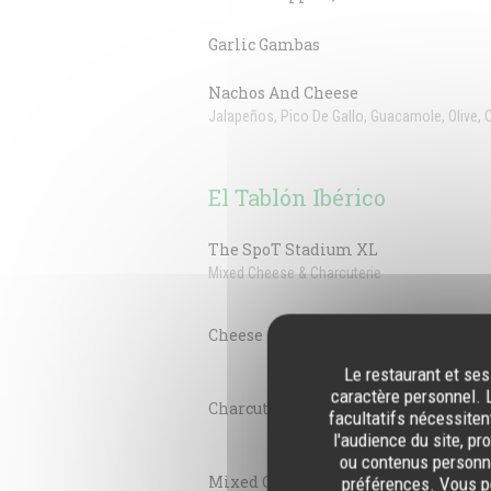
Garlic Gambas
Nachos And Cheese
Jalapeños, Pico De Gallo, Guacamole, Olive, 
El Tablón Ibérico
The SpoT Stadium XL
Mixed Cheese & Charcuterie
Cheese
Le restaurant et ses
caractère personnel. L
Charcuterie
facultatifs nécessiten
l'audience du site, pr
ou contenus personna
Mixed Cheese & Charcuterie
préférences. Vous po