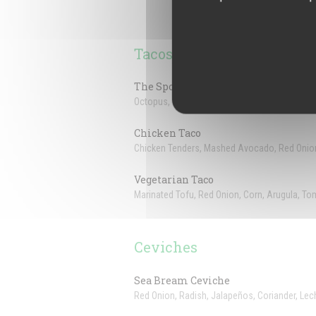
Tacos
The SpoT
Octopus, Tomato, Pepper Coulis, Corn, Garlic
Chicken Taco
Chicken Tenders, Mashed Avocado, Red Onio
Vegetarian Taco
Marinated Tofu, Red Onion, Corn, Arugula, T
Ceviches
Sea Bream Ceviche
Red Onion, Radish, Jalapeños, Coriander, Lec