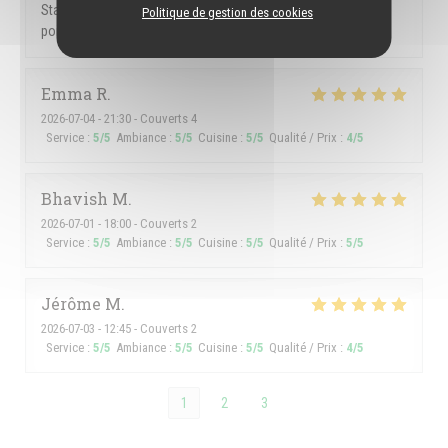
Staff members amazing. We love the maninhos. One negative
Politique de gestion des cookies
point, they let Argentines people come in.
Emma
R
2026-07-04
- 21:30 - Couverts 4
Service
:
5
/5
Ambiance
:
5
/5
Cuisine
:
5
/5
Qualité / Prix
:
4
/5
Bhavish
M
2026-07-01
- 18:00 - Couverts 2
Service
:
5
/5
Ambiance
:
5
/5
Cuisine
:
5
/5
Qualité / Prix
:
5
/5
Jérôme
M
2026-07-03
- 12:45 - Couverts 2
Service
:
5
/5
Ambiance
:
5
/5
Cuisine
:
5
/5
Qualité / Prix
:
4
/5
1
2
3