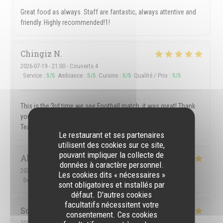
Great food as always. Staff are fantastic, always attentive and
friendly. Highly recommended!1!
Chingiz
N
2026-07-19
- 21:00 - Couverts 4
Service
:
5
/5
Ambiance
:
5
/5
Cuisine
:
5
/5
Qualité / Prix
:
5
/5
This is the 3rd time we see Football match, it was great! Thank
you! Good atmosphere, good food and very gentle and kind
Team of the Spot Bar!
Le restaurant et ses partenaires
utilisent des cookies sur ce site,
pouvant impliquer la collecte de
Abhishek
B
données à caractère personnel.
2026-07-09
- 21:45 - Couverts 2
Les cookies dits « nécessaires »
Service
:
5
/5
Ambiance
:
5
/5
Cuisine
:
5
/5
Qualité / Prix
:
5
/5
sont obligatoires et installés par
défaut. D'autres cookies
facultatifs nécessitent votre
Sofie
V
consentement. Ces cookies
2026-07-12
- 19:00 - Couverts 3