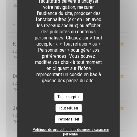
facultatifs servent à analyser
Service
:
5
/5
Ambiance
:
5
/5
Cuisine
:
5
/5
Qualité / Prix
:
5
/5
votre navigation, mesurer
l'audience du site, proposer des
fonctionnalités (ex : en lien avec
Fun atmosphere, great service, tasty food
les réseaux sociaux) ou afficher
des publicités ou contenus
personnalisés. Cliquez sur « Tout
Karen
H
accepter », « Tout refuser » ou «
Personnaliser » pour gérer vos
2026-07-09
- 21:30 - Couverts 4
préférences. Vous pouvez
Service
:
5
/5
Ambiance
:
5
/5
Cuisine
:
5
/5
Qualité / Prix
:
5
/5
modifier vos choix à tout moment
en cliquant sur l'icône
représentant un cookie en bas à
Dawid
C
gauche des pages du site.
2026-07-07
- 18:00 - Couverts 2
Service
:
5
/5
Ambiance
:
5
/5
Cuisine
:
4
/5
Qualité / Prix
:
5
/5
Tout accepter
Jemmely
P
Tout refuser
2026-07-03
- 22:30 - Couverts 3
Personnaliser
Service
:
5
/5
Ambiance
:
5
/5
Cuisine
:
5
/5
Qualité / Prix
:
5
/5
Politique de protection des données à caractère
personnel