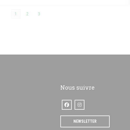
1
2
3
Nous suivre
Facebook ((ouvre une nouvelle fenêtre
Instagram ((ouvre une nouvelle 
enêtre))
NEWSLETTER