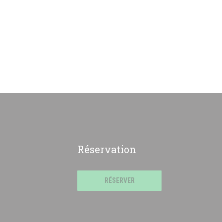
Réservation
RÉSERVER
))
fenêtre))