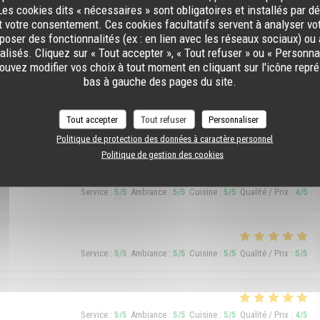
es cookies dits « nécessaires » sont obligatoires et installés par d
t votre consentement. Ces cookies facultatifs servent à analyser vo
Service
:
5
/5
Ambiance
:
5
/5
Cuisine
:
4
/5
Qualité / Prix
:
5
/5
oposer des fonctionnalités (ex : en lien avec les réseaux sociaux) ou 
lisés. Cliquez sur « Tout accepter », « Tout refuser » ou « Personnal
uvez modifier vos choix à tout moment en cliquant sur l'icône repr
bas à gauche des pages du site.
Service
:
5
/5
Ambiance
:
5
/5
Cuisine
:
5
/5
Qualité / Prix
:
5
/5
Tout accepter
Tout refuser
Personnaliser
os. One negative point, they let Argentines people come in.
Politique de protection des données à caractère personnel
Politique de gestion des cookies
Service
:
5
/5
Ambiance
:
5
/5
Cuisine
:
5
/5
Qualité / Prix
:
4
/5
Service
:
5
/5
Ambiance
:
5
/5
Cuisine
:
5
/5
Qualité / Prix
:
5
/5
Service
:
5
/5
Ambiance
:
5
/5
Cuisine
:
5
/5
Qualité / Prix
:
4
/5