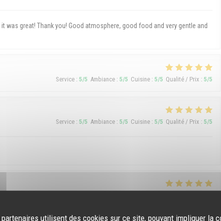
h, it was great! Thank you! Good atmosphere, good food and very gentle and
Service
:
5
/5
Ambiance
:
5
/5
Cuisine
:
5
/5
Qualité / Prix
:
5
/5
Service
:
5
/5
Ambiance
:
5
/5
Cuisine
:
5
/5
Qualité / Prix
:
5
/5
Service
:
5
/5
Ambiance
:
5
/5
Cuisine
:
5
/5
Qualité / Prix
:
5
/5
 partenaires utilisent des cookies sur ce site, pouvant impliquer la 