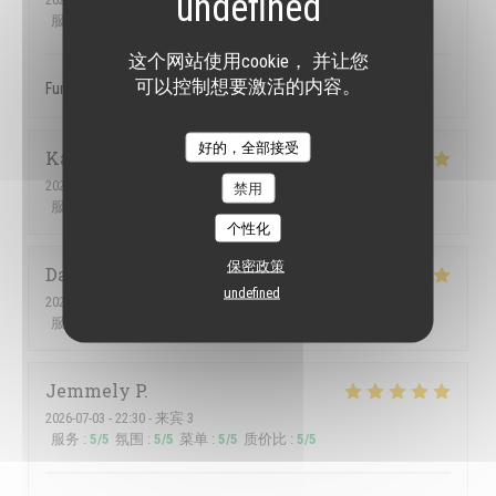
服务
:
5
/5
氛围
:
5
/5
菜单
:
5
/5
质价比
:
5
/5
这个网站使用cookie， 并让您
可以控制想要激活的内容。
Fun atmosphere, great service, tasty food
好的，全部接受
Karen
H
2026-07-09
- 21:30 - 来宾 4
禁用
服务
:
5
/5
氛围
:
5
/5
菜单
:
5
/5
质价比
:
5
/5
个性化
保密政策
Dawid
C
undefined
2026-07-07
- 18:00 - 来宾 2
服务
:
5
/5
氛围
:
5
/5
菜单
:
4
/5
质价比
:
5
/5
Jemmely
P
2026-07-03
- 22:30 - 来宾 3
服务
:
5
/5
氛围
:
5
/5
菜单
:
5
/5
质价比
:
5
/5