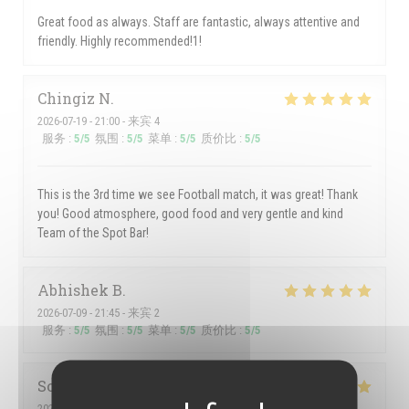
Great food as always. Staff are fantastic, always attentive and
friendly. Highly recommended!1!
Chingiz
N
2026-07-19
- 21:00 - 来宾 4
服务
:
5
/5
氛围
:
5
/5
菜单
:
5
/5
质价比
:
5
/5
This is the 3rd time we see Football match, it was great! Thank
you! Good atmosphere, good food and very gentle and kind
Team of the Spot Bar!
Abhishek
B
2026-07-09
- 21:45 - 来宾 2
服务
:
5
/5
氛围
:
5
/5
菜单
:
5
/5
质价比
:
5
/5
Sofie
V
2026-07-12
- 19:00 - 来宾 3