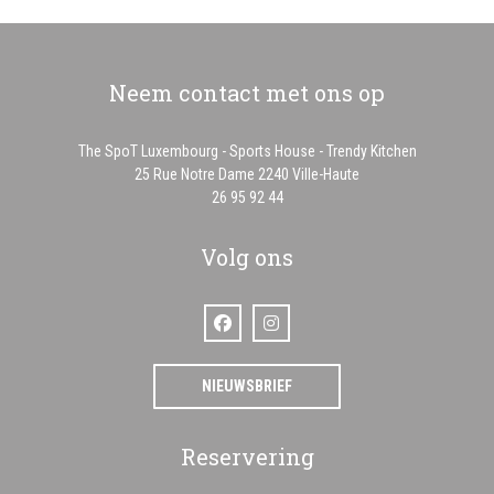
Neem contact met ons op
The SpoT Luxembourg - Sports House - Trendy Kitchen
((opent in een nieuw 
25 Rue Notre Dame 2240 Ville-Haute
26 95 92 44
Volg ons
Facebook ((opent in een nieuw venster))
Instagram ((opent in een nieuw vens
NIEUWSBRIEF
Reservering