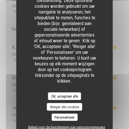
toestemming. Deze optionele
cookies worden gebruikt om uw
2026-07-12
- 19:00 - Gasten 3
navigatie te analyseren, het
Service
:
5
/5
Atmosfeer
:
5
/5
Keuken
:
5
/5
Kwaliteit / Prijs
:
5
/5
sitepubliek te meten, functies te
bieden (bijv. gerelateerd aan
sociale netwerken) of
Fun atmosphere, great service, tasty food
gepersonaliseerde advertenties
of inhoud weer te geven. Klik op
'OK, accepteer alle', 'Weiger alle'
Karen
H
of 'Personaliseer' om uw
2026-07-09
- 21:30 - Gasten 4
voorkeuren te beheren. U kunt uw
Service
:
5
/5
Atmosfeer
:
5
/5
Keuken
:
5
/5
Kwaliteit / Prijs
:
5
/5
keuzes op elk moment wijzigen
door op het cookiepictogram
linksonder op de sitepagina's te
Dawid
C
klikken.
2026-07-07
- 18:00 - Gasten 2
Service
:
5
/5
Atmosfeer
:
5
/5
Keuken
:
4
/5
Kwaliteit / Prijs
:
5
/5
OK, accepteer alle
Jemmely
P
Weiger alle cookies
2026-07-03
- 22:30 - Gasten 3
Personaliseer
Service
:
5
/5
Atmosfeer
:
5
/5
Keuken
:
5
/5
Kwaliteit / Prijs
:
5
/5
Beleid voor de bescherming van persoonsgegevens