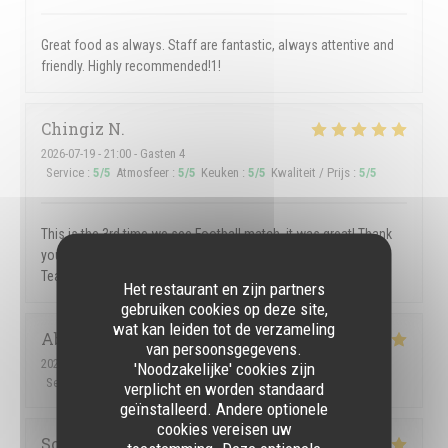
Great food as always. Staff are fantastic, always attentive and
friendly. Highly recommended!1!
Chingiz
N
2026-07-19
- 21:00 - Gasten 4
Service
:
5
/5
Atmosfeer
:
5
/5
Keuken
:
5
/5
Kwaliteit / Prijs
:
5
/5
This is the 3rd time we see Football match, it was great! Thank
you! Good atmosphere, good food and very gentle and kind
Team of the Spot Bar!
Het restaurant en zijn partners
gebruiken cookies op deze site,
wat kan leiden tot de verzameling
Abhishek
B
van persoonsgegevens.
2026-07-09
- 21:45 - Gasten 2
'Noodzakelijke' cookies zijn
Service
:
5
/5
Atmosfeer
:
5
/5
Keuken
:
5
/5
Kwaliteit / Prijs
:
5
/5
verplicht en worden standaard
geïnstalleerd. Andere optionele
cookies vereisen uw
Sofie
V