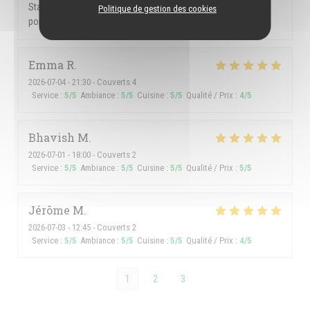
Staff members amazing. We love the maninhos. One negative
Politique de gestion des cookies
point, they let Argentines people come in.
Emma
R
2026-07-04
- 21:30 - Couverts 4
Service
:
5
/5
Ambiance
:
5
/5
Cuisine
:
5
/5
Qualité / Prix
:
4
/5
Bhavish
M
2026-07-01
- 18:00 - Couverts 2
Service
:
5
/5
Ambiance
:
5
/5
Cuisine
:
5
/5
Qualité / Prix
:
5
/5
Jérôme
M
2026-07-03
- 12:45 - Couverts 2
Service
:
5
/5
Ambiance
:
5
/5
Cuisine
:
5
/5
Qualité / Prix
:
4
/5
1
2
3