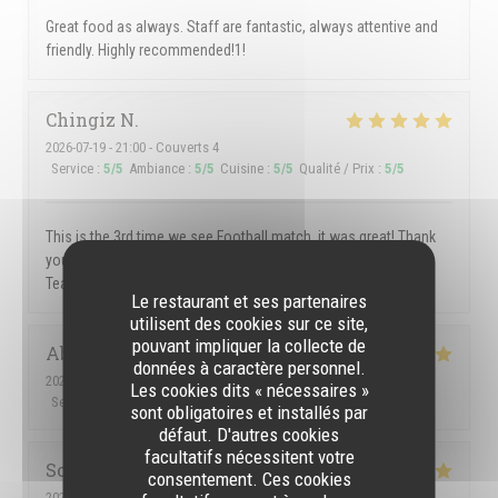
Great food as always. Staff are fantastic, always attentive and
friendly. Highly recommended!1!
Chingiz
N
2026-07-19
- 21:00 - Couverts 4
Service
:
5
/5
Ambiance
:
5
/5
Cuisine
:
5
/5
Qualité / Prix
:
5
/5
This is the 3rd time we see Football match, it was great! Thank
you! Good atmosphere, good food and very gentle and kind
Team of the Spot Bar!
Le restaurant et ses partenaires
utilisent des cookies sur ce site,
pouvant impliquer la collecte de
Abhishek
B
données à caractère personnel.
2026-07-09
- 21:45 - Couverts 2
Les cookies dits « nécessaires »
Service
:
5
/5
Ambiance
:
5
/5
Cuisine
:
5
/5
Qualité / Prix
:
5
/5
sont obligatoires et installés par
défaut. D'autres cookies
facultatifs nécessitent votre
Sofie
V
consentement. Ces cookies
2026-07-12
- 19:00 - Couverts 3