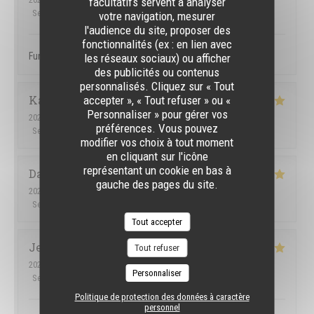
facultatifs servent à analyser
Service
:
5
/5
Ambiance
:
5
/5
Cuisine
:
5
/5
Qualité / Prix
:
5
/5
votre navigation, mesurer
l'audience du site, proposer des
fonctionnalités (ex : en lien avec
Fun atmosphere, great service, tasty food
les réseaux sociaux) ou afficher
des publicités ou contenus
personnalisés. Cliquez sur « Tout
Karen
H
accepter », « Tout refuser » ou «
Personnaliser » pour gérer vos
2026-07-09
- 21:30 - Couverts 4
préférences. Vous pouvez
Service
:
5
/5
Ambiance
:
5
/5
Cuisine
:
5
/5
Qualité / Prix
:
5
/5
modifier vos choix à tout moment
en cliquant sur l'icône
représentant un cookie en bas à
Dawid
C
gauche des pages du site.
2026-07-07
- 18:00 - Couverts 2
Service
:
5
/5
Ambiance
:
5
/5
Cuisine
:
4
/5
Qualité / Prix
:
5
/5
Tout accepter
Jemmely
P
Tout refuser
2026-07-03
- 22:30 - Couverts 3
Personnaliser
Service
:
5
/5
Ambiance
:
5
/5
Cuisine
:
5
/5
Qualité / Prix
:
5
/5
Politique de protection des données à caractère
personnel