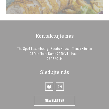
Kontaktujte nás
The SpoT Luxembourg - Sports House - Trendy Kitchen
((otevře se v novém o
25 Rue Notre Dame 2240 Ville-Haute
26 95 92 44
Sledujte nás
Facebook ((otevře se v novém okně))
Instagram ((otevře se v novém okně
NEWSLETTER