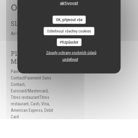
aktivovat
Obecné informace
OK, přijmout vše
SLUŽBY
Odmítnout všechny cookies
Air Conditioning, ,
Přizpůsobit
PLATEBNÍ
Zásady ochrany osobních údajů
undefined
METODY
Paiement Sans
ContactPaiement Sans
Contact,
Eurocard/Mastercard,
Titres restaurantTitres
restaurant, Cash, Visa,
American Express, Debit
Card