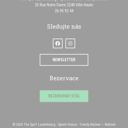
((otevře se v novém o
25 Rue Notre Dame 2240 Ville-Haute
26 95 92 44
Sledujte nás
Facebook ((otevře se v novém okně))
Instagram ((otevře se v novém okně
NEWSLETTER
Rezervace
REZERVOVAT STŮL
© 2026 The SpoT Luxembourg - Sports House - Trendy Kitchen — Webové