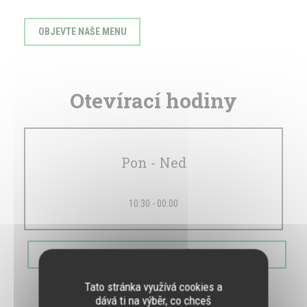
OBJEVTE NAŠE MENU
Otevírací hodiny
Pon
-
Ned
10:30 - 00:00
REZERVOVAT STŮL
Tato stránka využívá cookies a
dává ti na výběr, co chceš