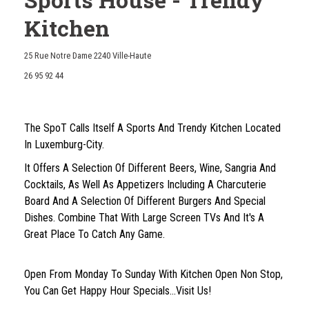
Kitchen
((öffnet ein neues Fenster))
25 Rue Notre Dame 2240 Ville-Haute
26 95 92 44
The SpoT Calls Itself A Sports And Trendy Kitchen Located
In Luxemburg-City.
It Offers A Selection Of Different Beers, Wine, Sangria And
Cocktails, As Well As Appetizers Including A Charcuterie
Board And A Selection Of Different Burgers And Special
Dishes. Combine That With Large Screen TVs And It's A
Great Place To Catch Any Game.
Open From Monday To Sunday With Kitchen Open Non Stop,
You Can Get Happy Hour Specials...Visit Us!