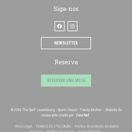
Siga-nos
Facebook ((abre numa nova janela))
Instagram ((abre numa nova janela)
NEWSLETTER
Reserva
RESERVAR UMA MESA
© 2026 The SpoT Luxembourg - Sports House - Trendy Kitchen — Website do
((abre numa nova janela))
restaurante criado por
Zenchef
((abre numa nova janela))
((abre numa nova janela))
Aviso Legal
TERMOS DE UTILIZAÇÃO
Política de proteção de dados
((abre numa nova janela))
((abre numa nova janela))
((abre numa nova jane
pessoais
Política de cookies
Acessibilidade