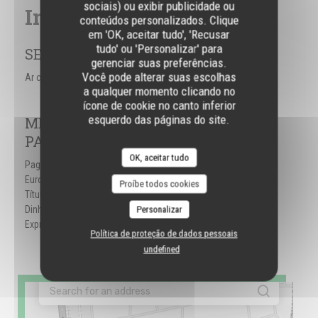
sociais) ou exibir publicidade ou
Informações gerais
conteúdos personalizados. Clique
em 'OK, aceitar tudo', 'Recusar
tudo' ou 'Personalizar' para
SERVIÇOS
gerenciar suas preferências.
Você pode alterar suas escolhas
Ar condicionado, Esplanada, Wi-fi
a qualquer momento clicando no
ícone de cookie no canto inferior
esquerdo das páginas do site.
MÉTODOS DE
PAGAMENTO
OK, aceitar tudo
Pagamento sem contato,
Eurocard/Mastercard,
Proíbe todos cookies
Títulos de restaurante,
Dinheiro, Visa, American
Personalizar
Express, Cartão Azul
Política de proteção de dados pessoais
undefined