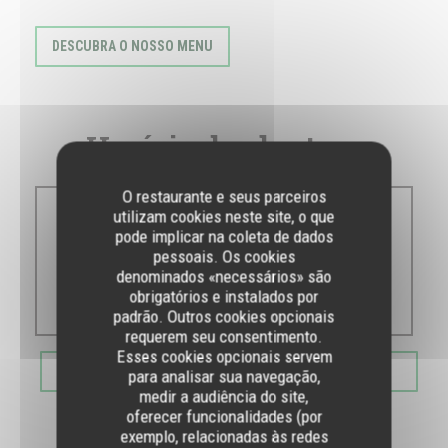
DESCUBRA O NOSSO MENU
Horário de abertura
O restaurante e seus parceiros
utilizam cookies neste site, o que
Seg
-
Dom
pode implicar na coleta de dados
pessoais. Os cookies
denominados «necessários» são
obrigatórios e instalados por
10:30 - 00:00
padrão. Outros cookies opcionais
requerem seu consentimento.
Esses cookies opcionais servem
RESERVAR UMA MESA
para analisar sua navegação,
medir a audiência do site,
oferecer funcionalidades (por
exemplo, relacionadas às redes