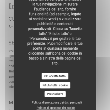
Informazioni pratiche
la tua navigazione, misurare
l'audience del sito, fornire
funzionalità (ad esempio, legate
CUCINA
ai social network) o visualizzare
pubblicità o contenuti
Americana
personalizzati. Clicca su 'Accetta
tutto', 'Rifiuta tutto' o
'Personalizza' per gestire le tue
SERVIZI
preferenze. Puoi modificare le tue
scelte in qualsiasi momento
eventi aziendali, eventi
cliccando sull'icona del cookie in
sportivi, Organizzazione di
basso a sinistra delle pagine del
eventi, Eventi sportivi in ​​
sito.
onda su schermo,
Trasmissione di eventi
Ok, accetta tutto
sportivi, Aria
condizionata, Terrazzo,
Rifiuta tutti i cookie
Internet Wi-Fi
Personalizza
METODO DI PAGAMENTO
Politica di protezione dei dati personali
Politica di gestione dei cookie