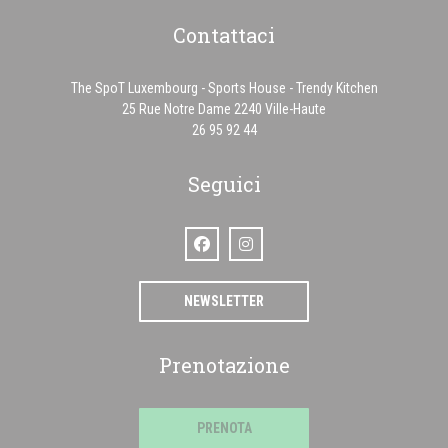
Contattaci
The SpoT Luxembourg - Sports House - Trendy Kitchen
((apre una nuova fines
25 Rue Notre Dame 2240 Ville-Haute
26 95 92 44
Seguici
Facebook ((apre una nuova finestra))
Instagram ((apre una nuova finestra)
NEWSLETTER
Prenotazione
PRENOTA