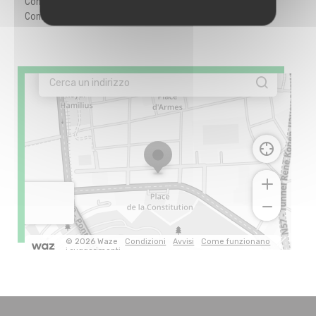
Contactless Payment, Eurocard / Mastercard, Titoli Restaurant,
Contanti, Visa, American Express, Bancomat