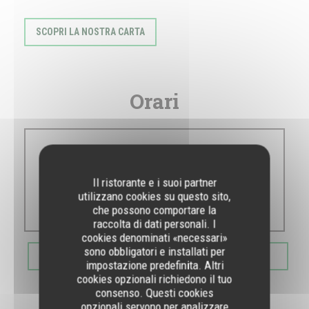
SCOPRI LA NOSTRA CARTA
Orari
Lun
-
Dom
Il ristorante e i suoi partner
utilizzano cookies su questo sito,
10:30 - 00:00
che possono comportare la
raccolta di dati personali. I
cookies denominati «necessari»
sono obbligatori e installati per
PRENOTA
impostazione predefinita. Altri
cookies opzionali richiedono il tuo
consenso. Questi cookies
opzionali servono per analizzare