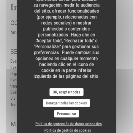
Información general
su navegación, medir la audiencia
del sitio, ofrecer funcionalidades
(por ejemplo, relacionadas con
COCINA
redes sociales) o mostrar
publicidad o contenidos
Americana
personalizados. Haga clic en
'Aceptar todo', 'Rechazar todo' o
'Personalizar' para gestionar sus
SERVICIOS
preferencias. Puede cambiar sus
opciones en cualquier momento
Eventos Corporativos,
haciendo clic en el icono de
Eventos Deportivos,
cookie en la parte inferior
Organización de Eventos,
izquierda de las páginas del sitio.
Eventos Deportivos
transmitidos en pantallas,
OK, aceptar todas
Eventos Deportivos en
Vivo, Climatización,
Denegar todas las cookies
Terraza, WiFi
Personalizar
MÉTODOS DE PAGO
Política de protección de datos personales
Política de gestión de cookies