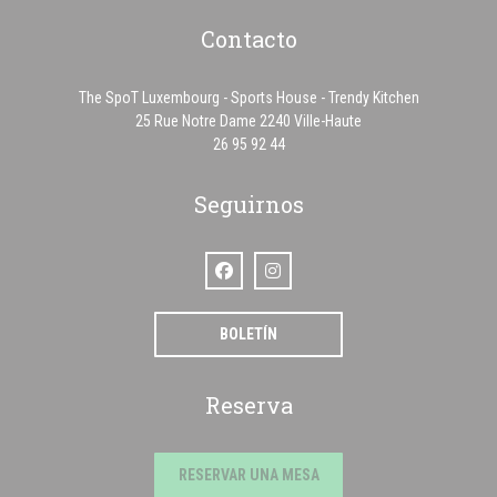
Contacto
The SpoT Luxembourg - Sports House - Trendy Kitchen
((abre en una nueva v
25 Rue Notre Dame 2240 Ville-Haute
26 95 92 44
Seguirnos
Facebook ((abre en una nueva ventana))
Instagram ((abre en una nueva vent
BOLETÍN
Reserva
RESERVAR UNA MESA