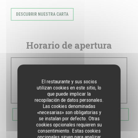
DESCUBRIR NUESTRA CARTA
Horario de apertura
Lun
-
Dom
El restaurante y sus socios
utilizan cookies en este sitio, lo
10:30 - 00:00
que puede implicar la
recopilación de datos personales.
Las cookies denominadas
«necesarias» son obligatorias y
RESERVAR UNA MESA
se instalan por defecto. Otras
cookies opcionales requieren su
consentimiento. Estas cookies
opcionales sirven para analizar