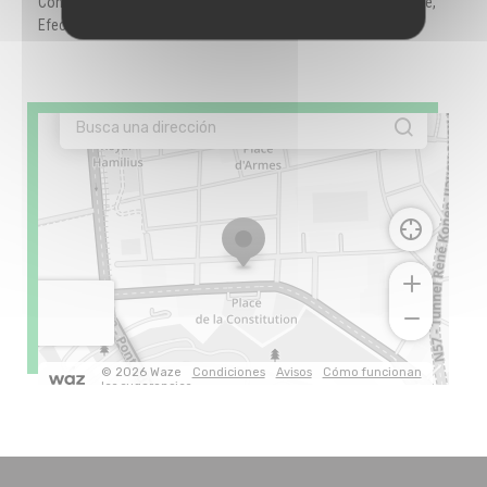
Contactless Payment, Eurocard/Mastercard, Tickets restaurante,
Efectivo, Visa, American Express, Tarjeta de Crédito