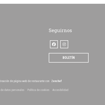
Seguirnos
Facebook ((abre en una nueva ventana
Instagram ((abre en una nueva 
entana))
BOLETÍN
((abre en una nueva ventana))
Creación de página web de restaurante con
Zenchef
ana))
((abre en una nueva ventana))
((abre en una nueva ventana))
((abre en una nueva ventana))
n de datos personales
Política de cookies
Accesibilidad