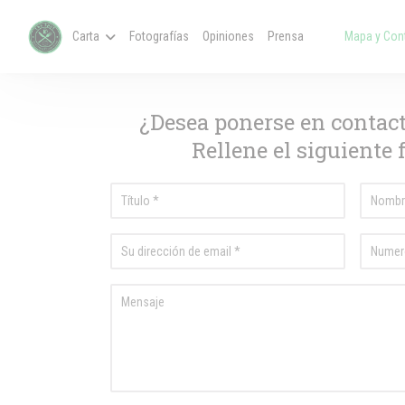
Personalización de sus opciones de cookies
Carta
Fotografías
Opiniones
Prensa
Mapa y Con
((abre en una nue
((abre en una 
¿Desea ponerse en contac
Rellene el siguiente 