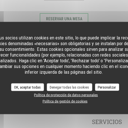
RESERVAR UNA MESA
us socios utilizan cookies en este sitio, lo que puede implicar la re
ies denominadas «necesarias» son obligatorias y se instalan por d
su consentimiento. Estas cookies opcionales sirven para analizar s
ofrecer funcionalidades (por ejemplo, relacionadas con redes sociales
lizados. Haga clic en 'Aceptar todo', 'Rechazar todo' o 'Personaliza
ambiar sus opciones en cualquier momento haciendo clic en el icono
inferior izquierda de las páginas del sitio.
OK, aceptar todas
Denegar todas las cookies
Personalizar
ral
Política de protección de datos personales
Política de gestión de cookies
SERVICIOS