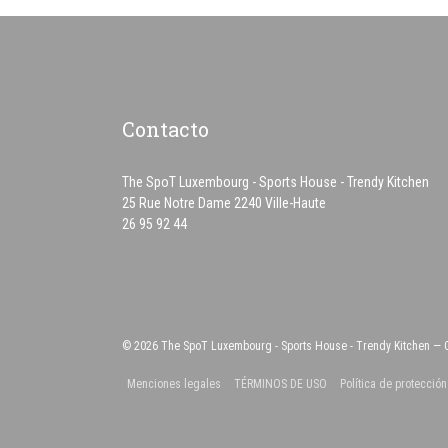
Contacto
The SpoT Luxembourg - Sports House - Trendy Kitchen
((abre en una nueva v
25 Rue Notre Dame 2240 Ville-Haute
26 95 92 44
© 2026 The SpoT Luxembourg - Sports House - Trendy Kitchen — 
((abre en una nueva ventana))
((abre en una nueva vent
Menciones legales
TÉRMINOS DE USO
Política de protecció