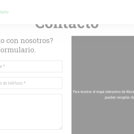
— VILLE-HAUTE
tacto
va ventana))
nueva ventana))
Contacto
to con nosotros?
formulario.
Para mostrar el mapa interactivo de Waz
pueden recopilar d