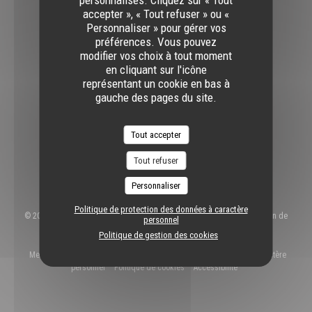
accepter », « Tout refuser » ou «
Facebook ((ouvre une nouvelle fenêtre))
Instagram ((ouvre une nouvelle fenê
Personnaliser » pour gérer vos
préférences. Vous pouvez
modifier vos choix à tout moment
NEWSLETTER
en cliquant sur l'icône
représentant un cookie en bas à
gauche des pages du site.
Réservation
Tout accepter
RÉSERVER
Tout refuser
Personnaliser
Politique de protection des données à caractère
© 2026 The SpoT Luxembourg - Sports House - Trendy Kitchen — Création de
personnel
((ouvre une nouvelle fenê
site internet restaurant avec
Zenchef
Politique de gestion des cookies
((ouvre une nouvelle fenêtre))
((ouvre une nouvelle fenêtre))
Mentions légales
CGU
Politique de protection des données à caractère
((ouvre une nouvelle fenêtre))
((ouvre une nouvelle fenêtre))
((ouvre une nouvelle f
personnel
Politique de cookies
Accessibilite