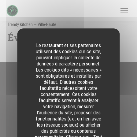
Personnalisation de vos choix en matière de cookies
Trendy Kitchen — Ville-Haute
Évènements
Le restaurant et ses partenaires
utilisent des cookies sur ce site,
pouvant impliquer la collecte de
données à caractère personnel.
Les cookies dits « nécessaires »
sont obligatoires et installés par
Nous contacter
défaut. D'autres cookies
facultatifs nécessitent votre
consentement. Ces cookies
The SpoT Luxembourg - Sports House - Trendy Kitchen
facultatifs servent à analyser
((ouvre une nouvelle f
25 Rue Notre Dame 2240 Ville-Haute
votre navigation, mesurer
26 95 92 44
l'audience du site, proposer des
fonctionnalités (ex : en lien avec
les réseaux sociaux) ou afficher
Nous suivre
des publicités ou contenus
personnalisés. Cliquez sur « Tout