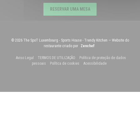
RESERVAR UMA MESA
© 2026 The SpoT Luxembourg - Sports House - Trendy Kitchen — Website do
((abre numa nova janela))
restaurante criado por
Zenchef
((abre numa nova janela))
((abre numa nova janela))
Aviso Legal
TERMOS DE UTILIZAÇÃO
Política de proteção de dados
((abre numa nova janela))
((abre numa nova janela))
((abre numa nova jane
pessoais
Política de cookies
Acessibilidade