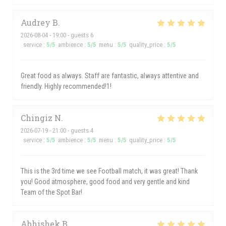
Audrey
B
2026-08-04
- 19:00 - guests 6
service
:
5
/5
ambience
:
5
/5
menu
:
5
/5
quality_price
:
5
/5
Great food as always. Staff are fantastic, always attentive and
friendly. Highly recommended!1!
Chingiz
N
2026-07-19
- 21:00 - guests 4
service
:
5
/5
ambience
:
5
/5
menu
:
5
/5
quality_price
:
5
/5
This is the 3rd time we see Football match, it was great! Thank
you! Good atmosphere, good food and very gentle and kind
Team of the Spot Bar!
Abhishek
B