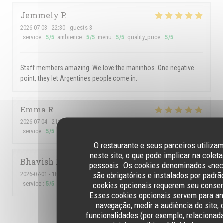
Jemmely
P
2026-07-03
- 22:30 - guests 3
service
:
5
/5
ambience
:
5
/5
menu
:
5
/5
quality_price
:
5
/5
Staff members amazing. We love the maninhos. One negative
point, they let Argentines people come in.
Emma
R
2026-07-04
- 21:30 - guests 4
service
:
5
/5
ambience
:
5
/5
menu
:
5
/5
quality_price
:
4
/5
O restaurante e seus parceiros utiliza
neste site, o que pode implicar na colet
Bhavish
M
pessoais. Os cookies denominados «nec
são obrigatórios e instalados por padrã
2026-07-01
- 18:00 - guests 2
service
:
5
/5
ambience
:
5
/5
menu
:
5
/5
quality_price
:
5
/5
cookies opcionais requerem seu conse
Esses cookies opcionais servem para an
navegação, medir a audiência do site, 
1
2
3
funcionalidades (por exemplo, relacionad