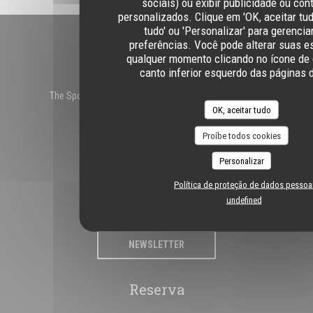
sociais) ou exibir publicidade ou co
personalizados. Clique em 'OK, aceitar tud
tudo' ou 'Personalizar' para gerencia
preferências. Você pode alterar suas e
Contacte-nos
qualquer momento clicando no ícone de 
canto inferior esquerdo das páginas d
The SpoT Luxembourg - Sports House - Trendy Kitchen
((abre numa nova jane
OK, aceitar tudo
25 Rue Notre Dame 2240 Ville-Haute
26 95 92 44
Proíbe todos cookies
Siga-nos
Personalizar
Política de proteção de dados pessoa
undefined
Facebook ((abre numa nova janela))
Instagram ((abre numa nova janela)
NEWSLETTER
Reserva