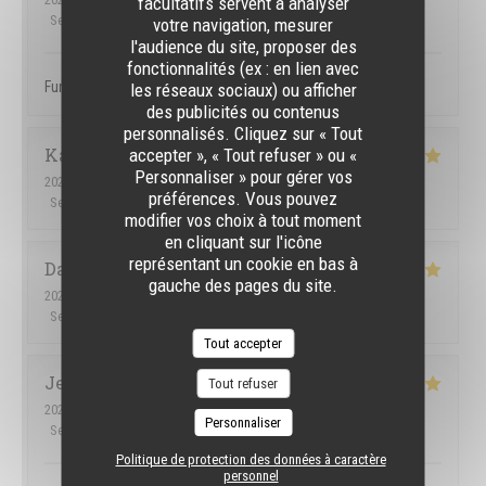
facultatifs servent à analyser
Service
:
5
/5
Ambiance
:
5
/5
Cuisine
:
5
/5
Qualité / Prix
:
5
/5
votre navigation, mesurer
l'audience du site, proposer des
fonctionnalités (ex : en lien avec
Fun atmosphere, great service, tasty food
les réseaux sociaux) ou afficher
des publicités ou contenus
personnalisés. Cliquez sur « Tout
Karen
H
accepter », « Tout refuser » ou «
Personnaliser » pour gérer vos
2026-07-09
- 21:30 - Couverts 4
préférences. Vous pouvez
Service
:
5
/5
Ambiance
:
5
/5
Cuisine
:
5
/5
Qualité / Prix
:
5
/5
modifier vos choix à tout moment
en cliquant sur l'icône
représentant un cookie en bas à
Dawid
C
gauche des pages du site.
2026-07-07
- 18:00 - Couverts 2
Service
:
5
/5
Ambiance
:
5
/5
Cuisine
:
4
/5
Qualité / Prix
:
5
/5
Tout accepter
Jemmely
P
Tout refuser
2026-07-03
- 22:30 - Couverts 3
Personnaliser
Service
:
5
/5
Ambiance
:
5
/5
Cuisine
:
5
/5
Qualité / Prix
:
5
/5
Politique de protection des données à caractère
personnel