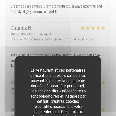
Great food as always. Staff are fantastic, always attentive and
friendly. Highly recommended!1!
Chingiz
N
2026-07-19
- 21:00 - Couverts 4
Service
:
5
/5
Ambiance
:
5
/5
Cuisine
:
5
/5
Qualité / Prix
:
5
/5
This is the 3rd time we see Football match, it was great! Thank
you! Good atmosphere, good food and very gentle and kind
Team of the Spot Bar!
Le restaurant et ses partenaires
utilisent des cookies sur ce site,
pouvant impliquer la collecte de
Abhishek
B
données à caractère personnel.
2026-07-09
- 21:45 - Couverts 2
Les cookies dits « nécessaires »
Service
:
5
/5
Ambiance
:
5
/5
Cuisine
:
5
/5
Qualité / Prix
:
5
/5
sont obligatoires et installés par
défaut. D'autres cookies
facultatifs nécessitent votre
Sofie
V
consentement. Ces cookies
2026-07-12
- 19:00 - Couverts 3