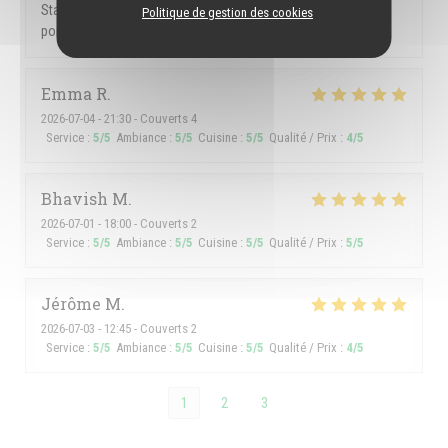
Staff members amazing. We love the maninhos. One negative
Politique de gestion des cookies
point, they let Argentines people come in.
Emma
R
2026-07-04
- 21:30 - Couverts 4
Service
:
5
/5
Ambiance
:
5
/5
Cuisine
:
5
/5
Qualité / Prix
:
4
/5
Bhavish
M
2026-07-01
- 18:00 - Couverts 2
Service
:
5
/5
Ambiance
:
5
/5
Cuisine
:
5
/5
Qualité / Prix
:
5
/5
Jérôme
M
2026-07-03
- 12:45 - Couverts 2
Service
:
5
/5
Ambiance
:
5
/5
Cuisine
:
5
/5
Qualité / Prix
:
4
/5
1
2
3