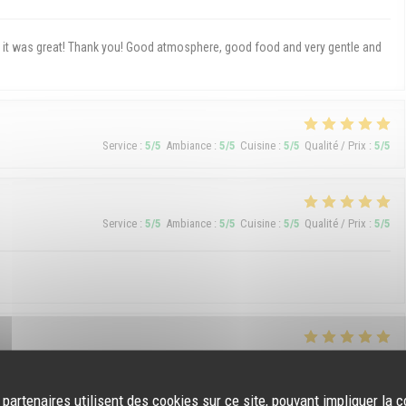
h, it was great! Thank you! Good atmosphere, good food and very gentle and
Service
:
5
/5
Ambiance
:
5
/5
Cuisine
:
5
/5
Qualité / Prix
:
5
/5
Service
:
5
/5
Ambiance
:
5
/5
Cuisine
:
5
/5
Qualité / Prix
:
5
/5
Service
:
5
/5
Ambiance
:
5
/5
Cuisine
:
5
/5
Qualité / Prix
:
5
/5
 partenaires utilisent des cookies sur ce site, pouvant impliquer la 