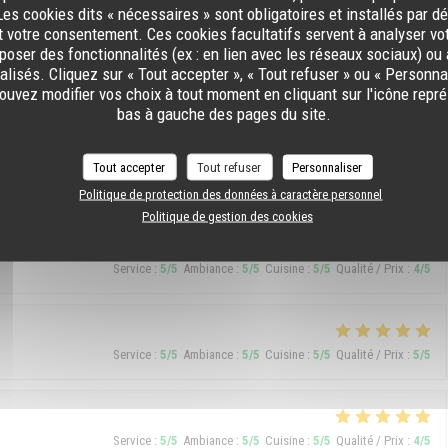
es cookies dits « nécessaires » sont obligatoires et installés par d
t votre consentement. Ces cookies facultatifs servent à analyser vo
Service
:
5
/5
Ambiance
:
5
/5
Cuisine
:
4
/5
Qualité / Prix
:
5
/5
oposer des fonctionnalités (ex : en lien avec les réseaux sociaux) ou 
lisés. Cliquez sur « Tout accepter », « Tout refuser » ou « Personnal
uvez modifier vos choix à tout moment en cliquant sur l'icône repr
bas à gauche des pages du site.
Service
:
5
/5
Ambiance
:
5
/5
Cuisine
:
5
/5
Qualité / Prix
:
5
/5
Tout accepter
Tout refuser
Personnaliser
os. One negative point, they let Argentines people come in.
Politique de protection des données à caractère personnel
Politique de gestion des cookies
Service
:
5
/5
Ambiance
:
5
/5
Cuisine
:
5
/5
Qualité / Prix
:
4
/5
Service
:
5
/5
Ambiance
:
5
/5
Cuisine
:
5
/5
Qualité / Prix
:
5
/5
Service
:
5
/5
Ambiance
:
5
/5
Cuisine
:
5
/5
Qualité / Prix
:
4
/5