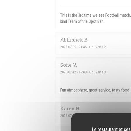
This is the 3rd time we see Football matc
kind Team of the Spot Bar!
Abhishek
B
2026-07-09
- 21:45 - Couverts 2
Sofie
V
2026-07-12
- 19:00 - Couverts 3
Fun atmosphere, great service, tasty food
Karen
H
2026-07-09
- 21:30 - Couverts 4
Le restaurant et ses