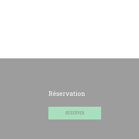
Réservation
RÉSERVER
))
fenêtre))