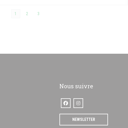
1
2
3
Nous suivre
Facebook ((ouvre une nouvelle fenêtre
Instagram ((ouvre une nouvelle 
enêtre))
NEWSLETTER