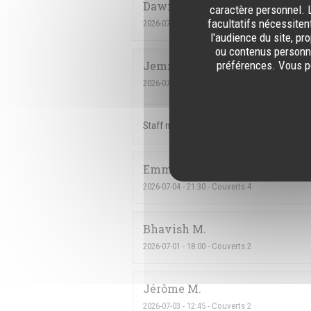
Dawid
C
caractère personnel. L
facultatifs nécessiten
2026-07-07
- 18:00 - Couverts 2
l'audience du site, pr
ou contenus personna
préférences. Vous po
Jemmely
P
2026-07-03
- 22:30 - Couverts 3
Staff members amazing. We love the maninh
Emma
R
2026-07-04
- 21:30 - Couverts 4
Bhavish
M
2026-07-01
- 18:00 - Couverts 2
Jérôme
M
2026-07-03
- 12:45 - Couverts 2