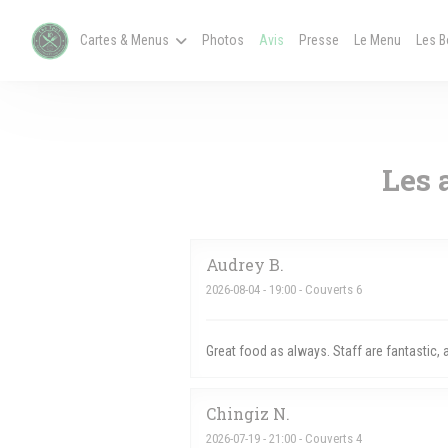
Personnalisation de vos choix en matière de cookies
((ouvre 
Cartes & Menus
Photos
Avis
Presse
Le Menu
Les 
Les 
Audrey
B
2026-08-04
- 19:00 - Couverts 6
Great food as always. Staff are fantastic,
Chingiz
N
2026-07-19
- 21:00 - Couverts 4