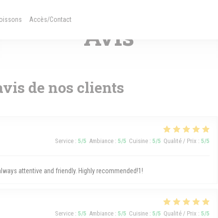
TRENDY KITCHEN — VILLE-HAUTE
une nouvelle fenêtre))
((ouvre une nouvelle fenêtre))
Boissons
Accès/Contact
Avis
avis de nos clients
Service
:
5
/5
Ambiance
:
5
/5
Cuisine
:
5
/5
Qualité / Prix
:
5
/5
 always attentive and friendly. Highly recommended!1!
Service
:
5
/5
Ambiance
:
5
/5
Cuisine
:
5
/5
Qualité / Prix
:
5
/5