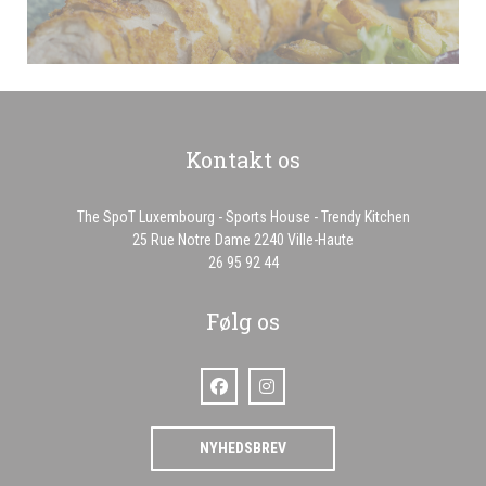
Kontakt os
The SpoT Luxembourg - Sports House - Trendy Kitchen
((åbner i et nyt vindue)
25 Rue Notre Dame 2240 Ville-Haute
26 95 92 44
Følg os
Facebook ((åbner i et nyt vindue))
Instagram ((åbner i et nyt vindue))
NYHEDSBREV