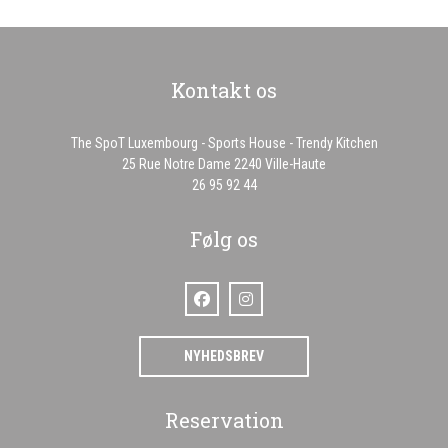
Kontakt os
The SpoT Luxembourg - Sports House - Trendy Kitchen
((åbner i et nyt vindue)
25 Rue Notre Dame 2240 Ville-Haute
26 95 92 44
Følg os
Facebook ((åbner i et nyt vindue))
Instagram ((åbner i et nyt vindue))
NYHEDSBREV
Reservation