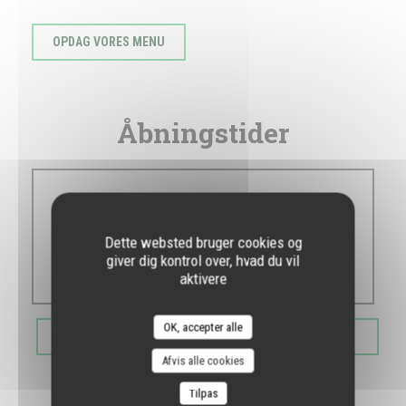
OPDAG VORES MENU
Åbningstider
Man
-
Son
Dette websted bruger cookies og
giver dig kontrol over, hvad du vil
10:30 - 00:00
aktivere
OK, accepter alle
BOOK ET BORD
Afvis alle cookies
Tilpas